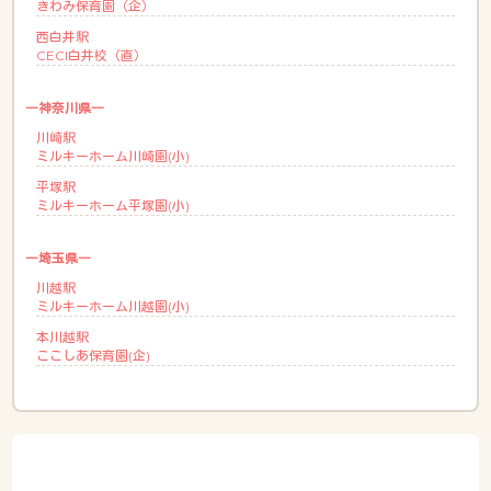
きわみ保育園（企）
西白井駅
CECI白井校（直）
―神奈川県―
川崎駅
ミルキーホーム川崎園(小)
平塚駅
ミルキーホーム平塚園(小)
―埼玉県―
川越駅
ミルキーホーム川越園(小)
本川越駅
ここしあ保育園(企)