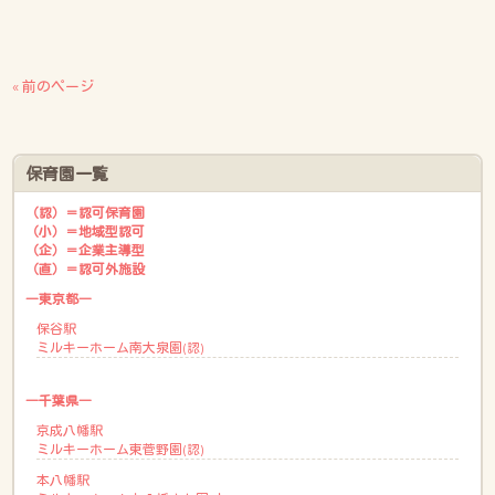
« 前のページ
保育園一覧
（認）＝認可保育園
（小）＝地域型認可
（企）＝企業主導型
（直）＝認可外施設
―東京都―
保谷駅
ミルキーホーム南大泉園(認)
―千葉県―
京成八幡駅
ミルキーホーム東菅野園(認)
本八幡駅