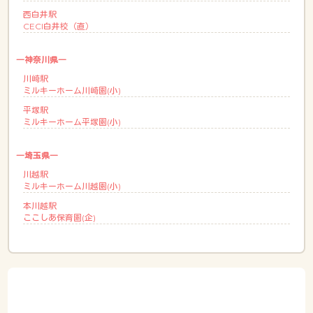
西白井駅
CECI白井校（直）
―神奈川県―
川崎駅
ミルキーホーム川崎園(小)
平塚駅
ミルキーホーム平塚園(小)
―埼玉県―
川越駅
ミルキーホーム川越園(小)
本川越駅
ここしあ保育園(企)