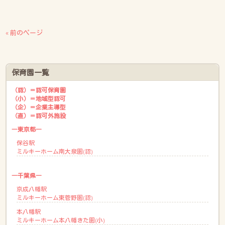
« 前のページ
保育園一覧
（認）＝認可保育園
（小）＝地域型認可
（企）＝企業主導型
（直）＝認可外施設
―東京都―
保谷駅
ミルキーホーム南大泉園(認)
―千葉県―
京成八幡駅
ミルキーホーム東菅野園(認)
本八幡駅
ミルキーホーム本八幡きた園(小)