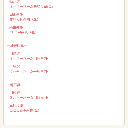
物井駅
ミルキーホームもねの里(認)
四街道駅
きわみ保育園（企）
西白井駅
CECI白井校（直）
―神奈川県―
川崎駅
ミルキーホーム川崎園(小)
平塚駅
ミルキーホーム平塚園(小)
―埼玉県―
川越駅
ミルキーホーム川越園(小)
本川越駅
ここしあ保育園(企)