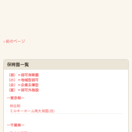
« 前のページ
保育園一覧
（認）＝認可保育園
（小）＝地域型認可
（企）＝企業主導型
（直）＝認可外施設
―東京都―
保谷駅
ミルキーホーム南大泉園(認)
―千葉県―