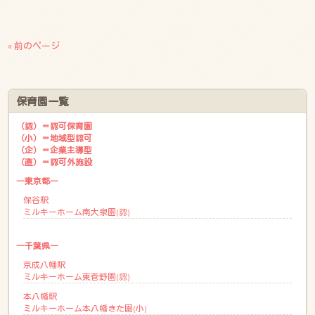
« 前のページ
保育園一覧
（認）＝認可保育園
（小）＝地域型認可
（企）＝企業主導型
（直）＝認可外施設
―東京都―
保谷駅
ミルキーホーム南大泉園(認)
―千葉県―
京成八幡駅
ミルキーホーム東菅野園(認)
本八幡駅
ミルキーホーム本八幡きた園(小)