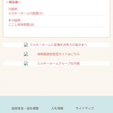
―埼玉県―
川越駅
ミルキーホーム川越園(小)
本川越駅
ここしあ保育園(企)
経営理念・会社概要
入札情報
サイトマップ