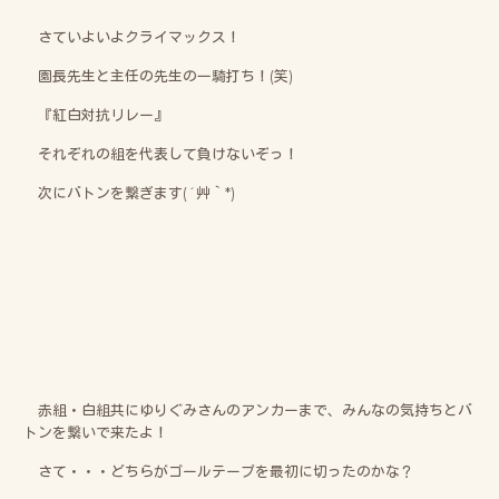
さていよいよクライマックス！
園長先生と主任の先生の一騎打ち！(笑)
『紅白対抗リレー』
それぞれの組を代表して負けないぞっ！
次にバトンを繋ぎます(´艸｀*)
赤組・白組共にゆりぐみさんのアンカーまで、みんなの気持ちとバ
トンを繋いで来たよ！
さて・・・どちらがゴールテープを最初に切ったのかな？