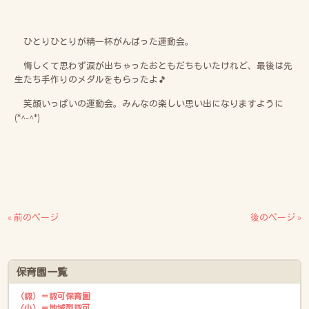
ひとりひとりが精一杯がんばった運動会。
悔しくて思わず涙が出ちゃったおともだちもいたけれど、最後は先
生たち手作りのメダルをもらったよ🎵
笑顔いっぱいの運動会。みんなの楽しい思い出になりますように
(*^-^*)
« 前のページ
後のページ »
保育園一覧
（認）＝認可保育園
（小）＝地域型認可