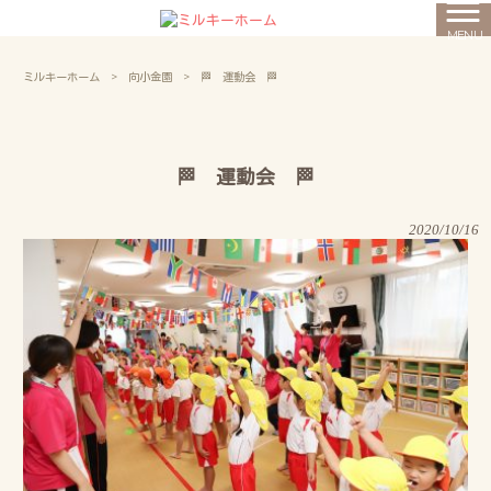
MENU
ミルキーホーム
>
向小金園
>
🏁 運動会 🏁
🏁 運動会 🏁
2020/10/16