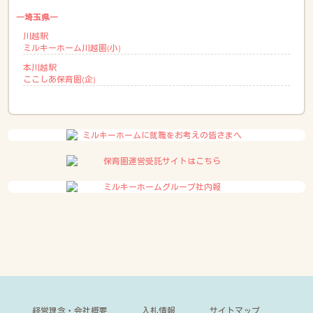
―埼玉県―
川越駅
ミルキーホーム川越園(小)
本川越駅
ここしあ保育園(企)
経営理念・会社概要
入札情報
サイトマップ