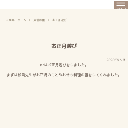
MENU
ミルキーホーム
>
東菅野園
>
お正月遊び
お正月遊び
2020/01/10
1/7はお正月遊びをしました。
まずは松島先生がお正月のことやおせち料理の話をしてくれました。