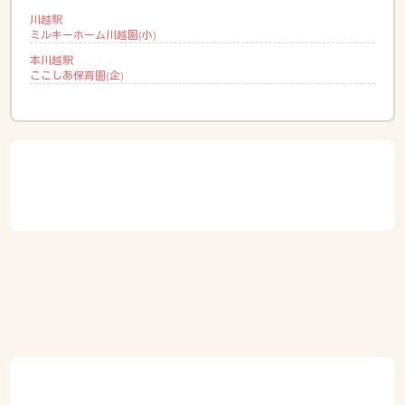
川越駅
ミルキーホーム川越園(小)
本川越駅
ここしあ保育園(企)