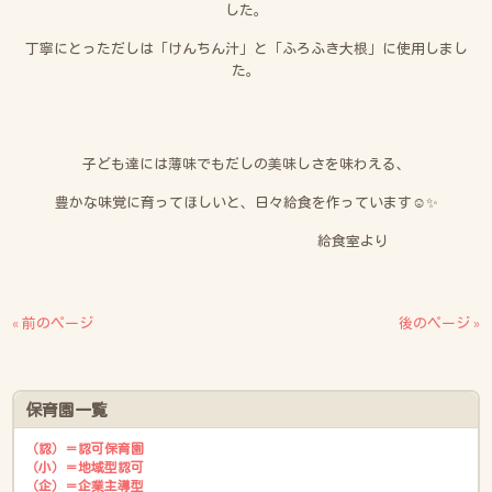
した。
丁寧にとっただしは「けんちん汁」と「ふろふき大根」に使用しまし
た。
子ども達には薄味でもだしの美味しさを味わえる、
豊かな味覚に育ってほしいと、日々給食を作っています☺✨
給食室より
« 前のページ
後のページ »
保育園一覧
（認）＝認可保育園
（小）＝地域型認可
（企）＝企業主導型