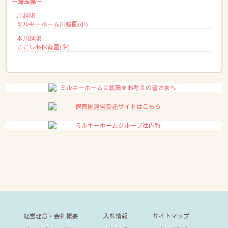
―埼玉県―
川越駅
ミルキーホーム川越園(小)
本川越駅
ここしあ保育園(企)
経営理念・会社概要
入札情報
サイトマップ