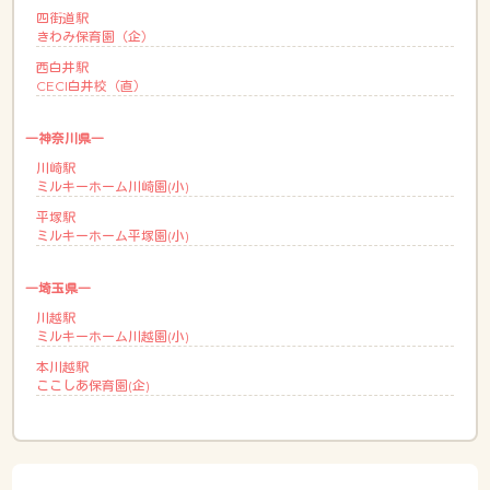
四街道駅
きわみ保育園（企）
西白井駅
CECI白井校（直）
―神奈川県―
川崎駅
ミルキーホーム川崎園(小)
平塚駅
ミルキーホーム平塚園(小)
―埼玉県―
川越駅
ミルキーホーム川越園(小)
本川越駅
ここしあ保育園(企)