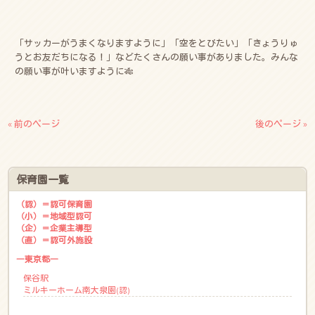
「サッカーがうまくなりますように」「空をとびたい」「きょうりゅ
うとお友だちになる！」などたくさんの願い事がありました。みんな
の願い事が叶いますように🎋
« 前のページ
後のページ »
保育園一覧
（認）＝認可保育園
（小）＝地域型認可
（企）＝企業主導型
（直）＝認可外施設
―東京都―
保谷駅
ミルキーホーム南大泉園(認)