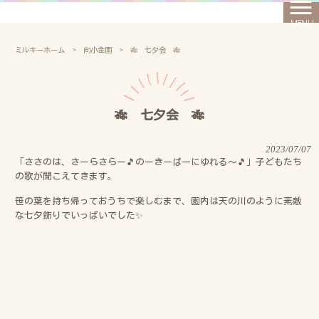
MENU
ミルキーホーム
>
向小金園
>
🎋 七夕会 🎋
🎋 七夕会 🎋
2023/07/07
「ささのは、さーらさらー🎵のーきーばーにゆれる～🎵」子どもたち
の歌が聞こえてきます。
笹の葉を持ち帰っておうちで楽しむまで、園内は天の川のように素敵
な七夕飾りでいっぱいでした✨