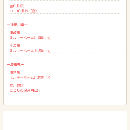
西白井駅
CECI白井校（直）
―神奈川県―
川崎駅
ミルキーホーム川崎園(小)
平塚駅
ミルキーホーム平塚園(小)
―埼玉県―
川越駅
ミルキーホーム川越園(小)
本川越駅
ここしあ保育園(企)