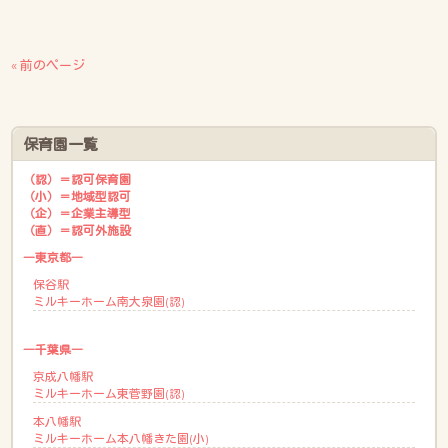
« 前のページ
保育園一覧
（認）＝認可保育園
（小）＝地域型認可
（企）＝企業主導型
（直）＝認可外施設
―東京都―
保谷駅
ミルキーホーム南大泉園(認)
―千葉県―
京成八幡駅
ミルキーホーム東菅野園(認)
本八幡駅
ミルキーホーム本八幡きた園(小)