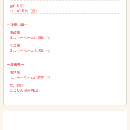
西白井駅
CECI白井校（直）
―神奈川県―
川崎駅
ミルキーホーム川崎園(小)
平塚駅
ミルキーホーム平塚園(小)
―埼玉県―
川越駅
ミルキーホーム川越園(小)
本川越駅
ここしあ保育園(企)