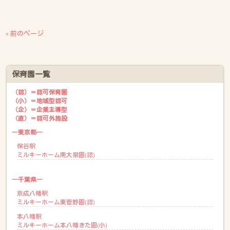
« 前のページ
保育園一覧
（認）＝認可保育園
（小）＝地域型認可
（企）＝企業主導型
（直）＝認可外施設
―東京都―
保谷駅
ミルキーホーム南大泉園(認)
―千葉県―
京成八幡駅
ミルキーホーム東菅野園(認)
本八幡駅
ミルキーホーム本八幡きた園(小)