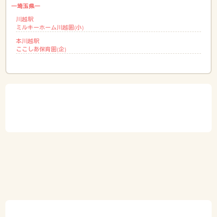
―埼玉県―
川越駅
ミルキーホーム川越園(小)
本川越駅
ここしあ保育園(企)