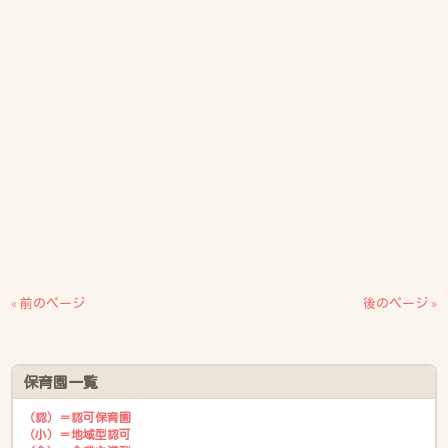
« 前のページ
後のページ »
保育園一覧
（認）＝認可保育園
（小）＝地域型認可