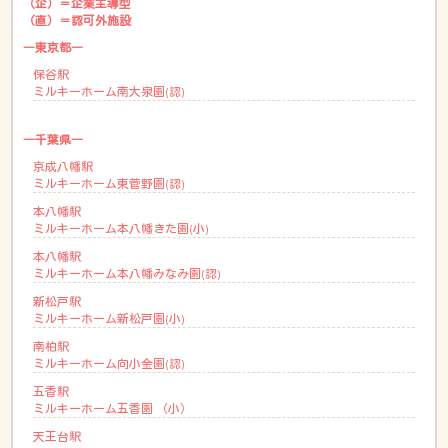
（企）＝企業主導型
（直）＝認可外施設
―東京都―
保谷駅
ミルキーホーム南大泉園(認)
―千葉県―
京成八幡駅
ミルキーホーム東菅野園(認)
本八幡駅
ミルキーホーム本八幡きた園(小)
本八幡駅
ミルキーホーム本八幡みなみ園(認)
新松戸駅
ミルキーホーム新松戸園(小)
南柏駅
ミルキーホーム向小金園(認)
五香駅
ミルキーホーム五香園 （小）
天王台駅