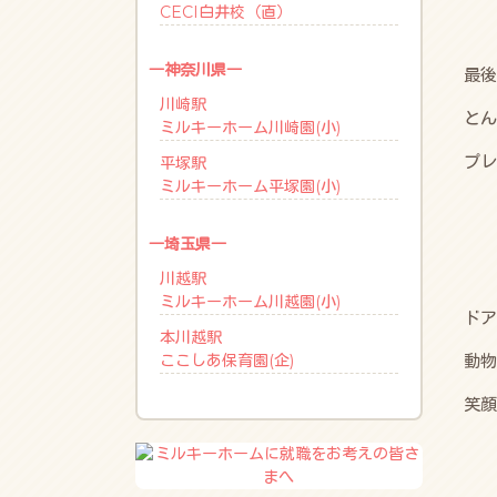
CECI白井校（直）
―神奈川県―
最後
川崎駅
とん
ミルキーホーム川崎園(小)
プレ
平塚駅
ミルキーホーム平塚園(小)
―埼玉県―
川越駅
ミルキーホーム川越園(小)
ドア
本川越駅
ここしあ保育園(企)
動物
笑顔