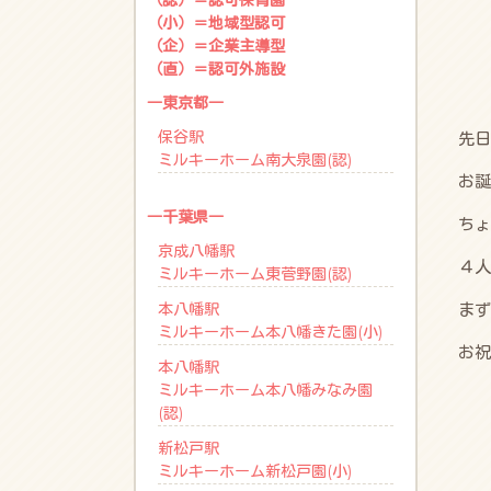
（認）＝認可保育園
（小）＝地域型認可
（企）＝企業主導型
（直）＝認可外施設
―東京都―
保谷駅
先日
ミルキーホーム南大泉園(認)
お誕
―千葉県―
ちょ
京成八幡駅
４人
ミルキーホーム東菅野園(認)
本八幡駅
まず
ミルキーホーム本八幡きた園(小)
お祝
本八幡駅
ミルキーホーム本八幡みなみ園
(認)
新松戸駅
ミルキーホーム新松戸園(小)