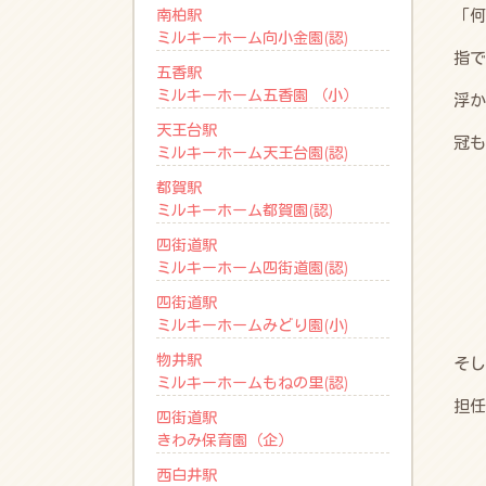
南柏駅
「何
ミルキーホーム向小金園(認)
指で
五香駅
ミルキーホーム五香園 （小）
浮か
天王台駅
冠も
ミルキーホーム天王台園(認)
都賀駅
ミルキーホーム都賀園(認)
四街道駅
ミルキーホーム四街道園(認)
四街道駅
ミルキーホームみどり園(小)
物井駅
そし
ミルキーホームもねの里(認)
担任
四街道駅
きわみ保育園（企）
西白井駅